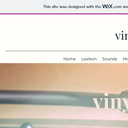
This site was designed with the
.com
web
vi
Home
Lexikon
Sounds
M
vin