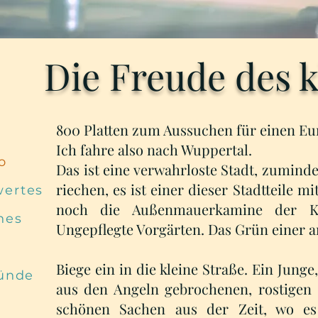
Die Freude des 
800 Platten zum Aussuchen für einen Eur
Ich fahre also nach Wuppertal.
o
Das ist eine verwahrloste Stadt, zumind
riechen, es ist einer dieser Stadtteile 
ertes
noch die Außenmauerkamine der Kohl
hes
Ungepflegte Vorgärten. Das Grün einer a
Biege ein in die kleine Straße. Ein Junge
ründe
aus den Angeln gebrochenen, rostigen 
schönen Sachen aus der Zeit, wo es